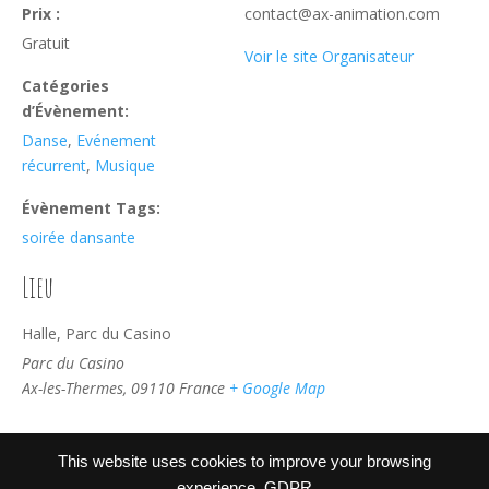
Prix :
contact@ax-animation.com
Gratuit
Voir le site Organisateur
Catégories
d’Évènement:
Danse
,
Evénement
récurrent
,
Musique
Évènement Tags:
soirée dansante
Lieu
Halle, Parc du Casino
Parc du Casino
Ax-les-Thermes
,
09110
France
+ Google Map
This website uses cookies to improve your browsing
Spectacle : ‘Trois contes et quelques’ –
Cinéma – CINQUE
experience.
GDPR