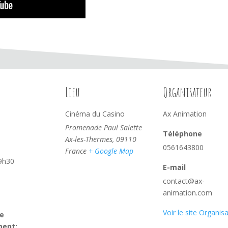
Lieu
Organisateur
Cinéma du Casino
Ax Animation
Promenade Paul Salette
Téléphone
Ax-les-Thermes
,
09110
0561643800
France
+ Google Map
9h30
E-mail
contact@ax-
animation.com
Voir le site Organis
e
ment: