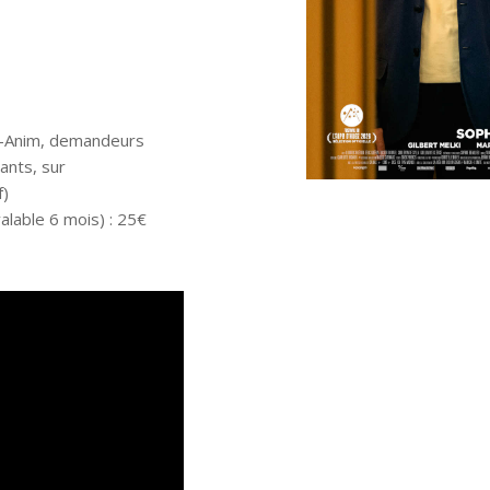
Ax-Anim, demandeurs
ants, sur
f)
lable 6 mois) : 25€