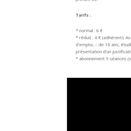
Tarifs :
* normal : 6 €
* réduit : 4 € (adhérents 
d’emploi, – de 16 ans, étudi
présentation d’un justificati
* abonnement 5 séances (va