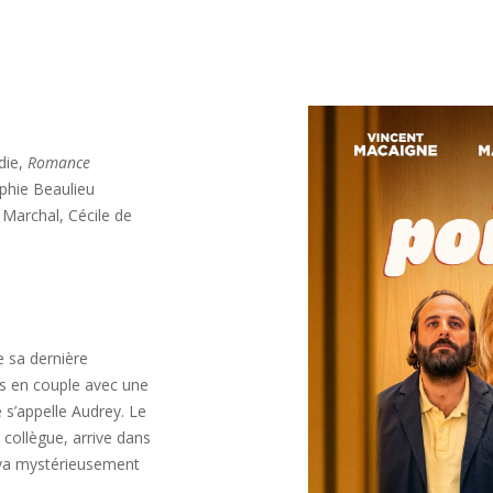
die,
Romance
hie Beaulieu
Marchal, Cécile de
e sa dernière
mis en couple avec une
e s’appelle Audrey. Le
 collègue, arrive dans
 va mystérieusement