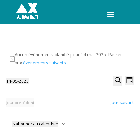
Aucun évènements planifié pour 14 mai 2025. Passer
aux
évènements suivants
.
Recherche
Navi
14-05-2025
Jour
de
et
Sélectionnez
Recherche
vues
navigation
une
Évèn
date.
de
Jour suivant
Jour précédent
vues
Évènement
S’abonner au calendrier