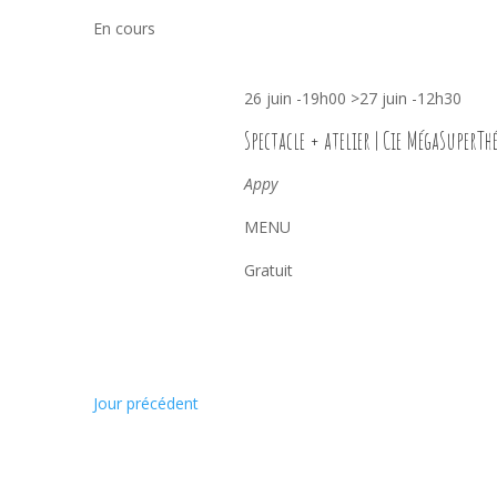
une
mot-
En cours
date.
clé.
26 juin -19h00
>
27 juin -12h30
Spectacle + atelier | Cie MégaSuperThé
Appy
MENU
Gratuit
Jour précédent