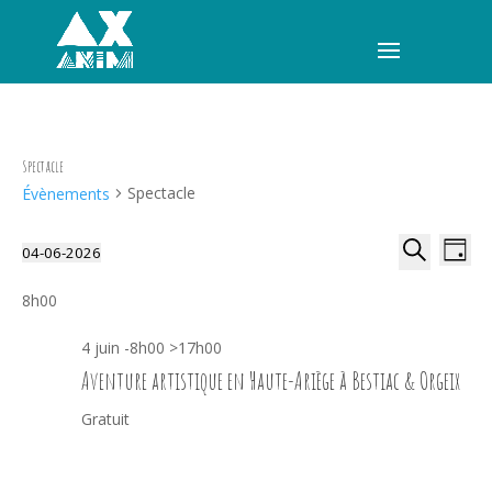
Spectacle
Spectacle
Évènements
Recherche
Navi
04-06-2026
Jour
de
et
Sélectionnez
Recherche
vues
navigation
une
8h00
Évèn
date.
de
4 juin -8h00
>
17h00
vues
Aventure artistique en Haute-Ariège à Bestiac & Orgeix
Évènement
Gratuit