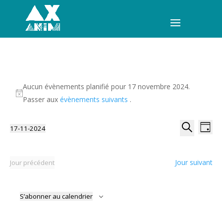
Aucun évènements planifié pour 17 novembre 2024.
Passer aux
évènements suivants
.
Recherche
Navi
17-11-2024
Jour
de
et
Sélectionnez
Recherche
vues
navigation
une
Évèn
date.
de
Jour suivant
Jour précédent
vues
Évènement
S’abonner au calendrier