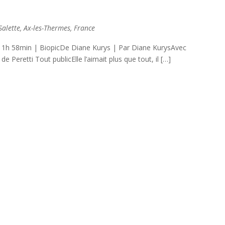
lette, Ax-les-Thermes, France
1h 58min | BiopicDe Diane Kurys | Par Diane KurysAvec
 Peretti Tout publicElle l’aimait plus que tout, il […]