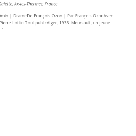
lette, Ax-les-Thermes, France
min | DrameDe François Ozon | Par François OzonAvec
ierre Lottin Tout publicAlger, 1938. Meursault, un jeune
…]