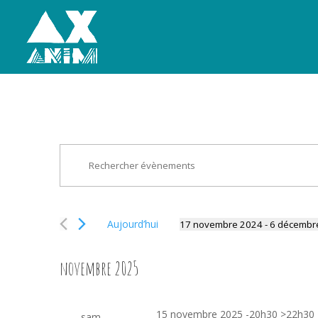
Recherche
Saisir
et
mot-
navigation
clé.
de
Rechercher
vues
Aujourd’hui
17 novembre 2024
 - 
6 décembr
Évènements
Sélectionnez
Évènements
par
une
mot-
novembre 2025
date.
clé.
15 novembre 2025 -20h30
>
22h30
sam