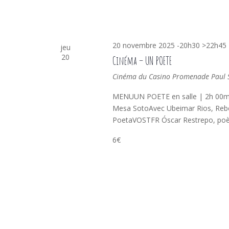
20 novembre 2025 -20h30
>
22h45
jeu
20
Cinéma – UN POETE
Cinéma du Casino
Promenade Paul Sa
MENUUN POETE en salle | 2h 00m
Mesa SotoAvec Ubeimar Rios, Rebe
PoetaVOSTFR Óscar Restrepo, poè
6€